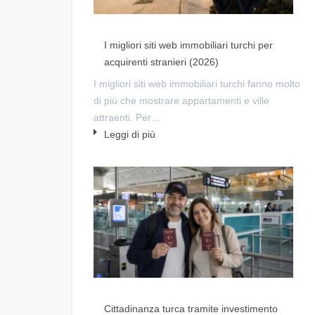
I migliori siti web immobiliari turchi per
acquirenti stranieri (2026)
I migliori siti web immobiliari turchi fanno molto
di più che mostrare appartamenti e ville
attraenti. Per…
Leggi di più
Cittadinanza turca tramite investimento