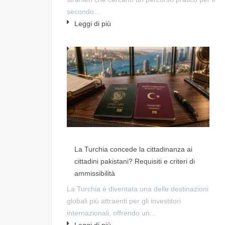
secondo…
Leggi di più
La Turchia concede la cittadinanza ai
cittadini pakistani? Requisiti e criteri di
ammissibilità
La Turchia è diventata una delle destinazioni
globali più attraenti per gli investitori
internazionali, offrendo un…