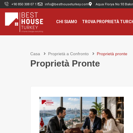
+90 850 308 07 17
info@besthouseturkey.com
Aqua Florya No:93 Bakır
CHI SIAMO
TROVA PROPRIETÀ TURC
Casa
Proprietà a Confronto
Proprietà pronte
Proprietà Pronte