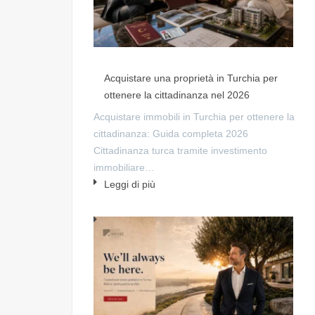
Acquistare una proprietà in Turchia per
ottenere la cittadinanza nel 2026
Acquistare immobili in Turchia per ottenere la
cittadinanza: Guida completa 2026
Cittadinanza turca tramite investimento
immobiliare…
Leggi di più