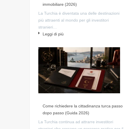
immobiliare (2026)
La Turchia è diventata una delle destinazioni
più attraenti al mondo per gli investitori
stranieri…
Leggi di più
Come richiedere la cittadinanza turca passo
dopo passo (Guida 2026)
La Turchia continua ad attrarre investitori
stranieri che cercano un percorso pratico per il